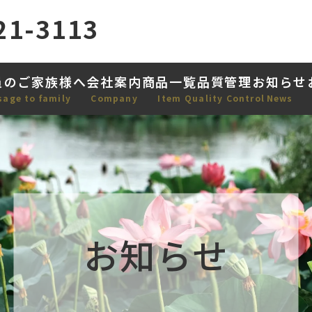
21-3113
員のご家族様へ
会社案内
商品一覧
品質管理
お知らせ
sage to family
Company
Item
Quality Control
News
お知らせ