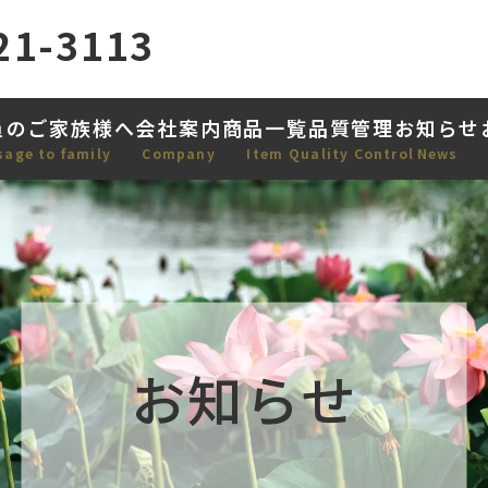
21-3113
員のご家族様へ
会社案内
商品一覧
品質管理
お知らせ
sage to family
Company
Item
Quality Control
News
お知らせ