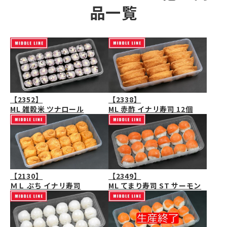
品一覧
【2338】
【2352】
ML 赤酢 イナリ寿司 12個
ML 雑穀米 ツナロール
【2130】
【2349】
ＭＬ ぷち イナリ寿司
ML てまり寿司 ST サーモン