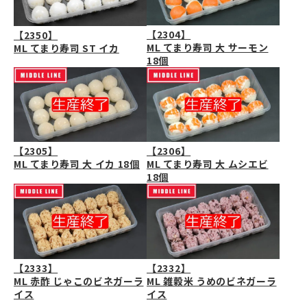
【2304】
【2350】
ML てまり寿司 大 サーモン
ML てまり寿司 ST イカ
18個
【2305】
【2306】
ML てまり寿司 大 イカ 18個
ML てまり寿司 大 ムシエビ
18個
【2333】
【2332】
ML 赤酢 じゃこのビネガーラ
ML 雑穀米 うめのビネガーラ
イス
イス