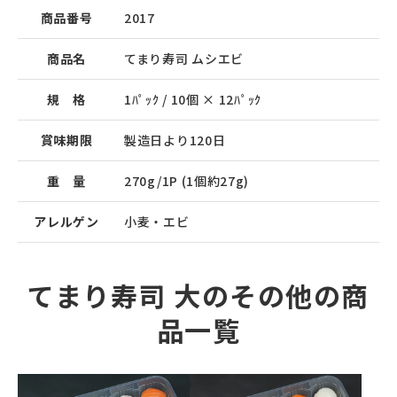
商品番号
2017
商品名
てまり寿司 ムシエビ
規 格
1ﾊﾟｯｸ / 10個 × 12ﾊﾟｯｸ
賞味期限
製造日より120日
重 量
270g/1P (1個約27g)
アレルゲン
小麦・エビ
てまり寿司 大のその他の商
品一覧