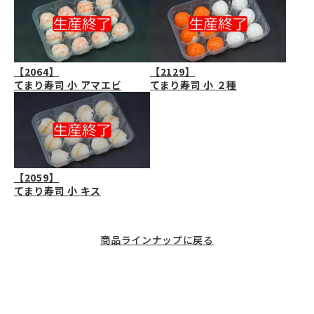
【2064】
【2129】
てまり寿司 小 アマエビ
てまり寿司 小 ２種
【2059】
てまり寿司 小 キス
商品ラインナップに戻る