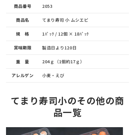
商品番号
2053
商品名
てまり寿司 小 ムシエビ
規 格
1ﾊﾟｯｸ / 12個 × 18ﾊﾟｯｸ
賞味期限
製造日より120日
重 量
204ｇ（1個約17ｇ）
アレルゲン
小麦・えび
てまり寿司小のその他の商
品一覧