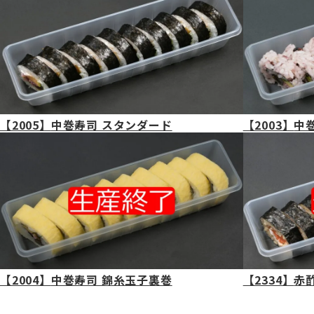
【2005】
中巻寿司 スタンダード
【2003】
中
【2004】
中巻寿司 錦糸玉子裏巻
【2334】
赤