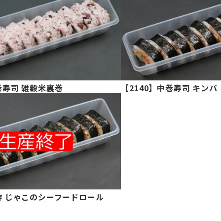
巻寿司 雑穀米裏巻
【2140】
中巻寿司 キンパ
酢 じゃこのシーフードロール