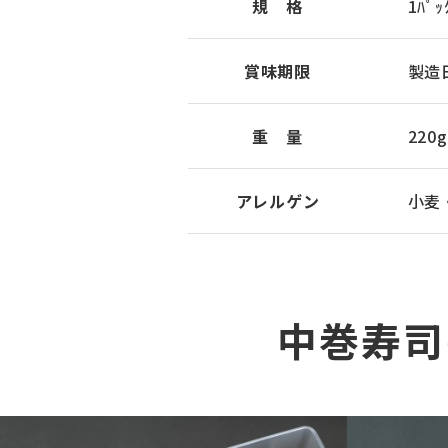
規 格
1ﾊﾟｯ
賞味期限
製造
重 量
220
アレルゲン
小麦
中巻寿司