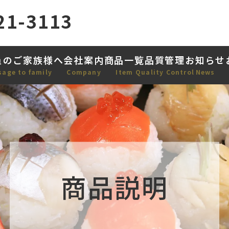
21-3113
員のご家族様へ
会社案内
商品一覧
品質管理
お知らせ
sage to family
Company
Item
Quality Control
News
商品説明