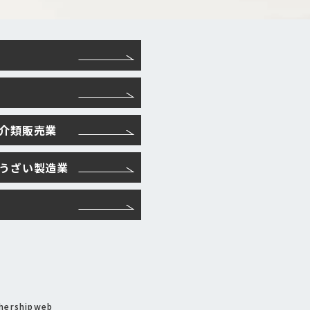
魚介類販売業
そうざい製造業
hershipweb