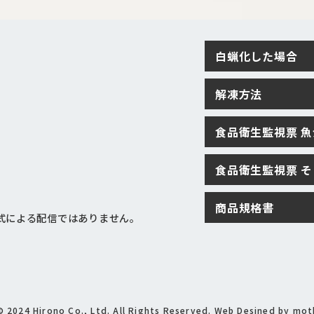
白蝋化した場合
解凍方法
食品衛生監視票 
食品衛生監視票 
商品規格書
式による配信ではありません。
 2024 Hirono Co., Ltd. All Rights Reserved.
Web Desined by
mot