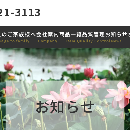
21-3113
員のご家族様へ
会社案内
商品一覧
品質管理
お知らせ
sage to family
Company
Item
Quality Control
News
お知らせ