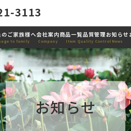
21-3113
員のご家族様へ
会社案内
商品一覧
品質管理
お知らせ
sage to family
Company
Item
Quality Control
News
お知らせ