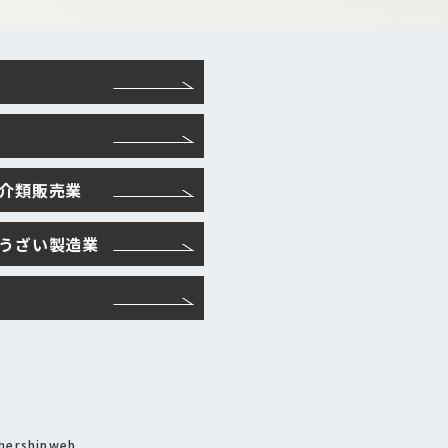
魚介類販売業
そうざい製造業
hershipweb