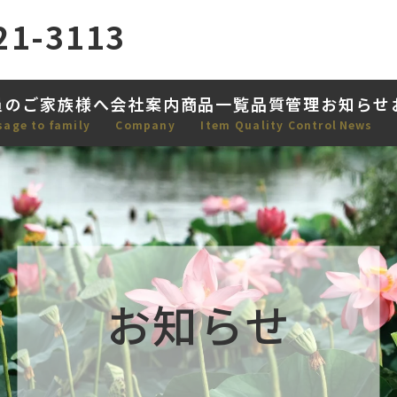
21-3113
員のご家族様へ
会社案内
商品一覧
品質管理
お知らせ
sage to family
Company
Item
Quality Control
News
お知らせ