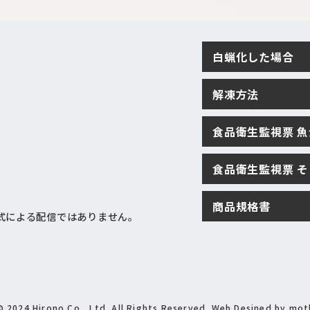
白蝋化した場合
解凍方法
食品衛生監視票 
食品衛生監視票 
商品規格書
式による配信ではありません。
 2024 Hirono Co., Ltd. All Rights Reserved.
Web Desined by
mot