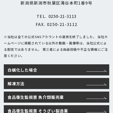
新潟県新潟市秋葉区滝谷本町1番9号
TEL.
0250-21-3113
FAX. 0250-21-3112
※当社は全ての公式SNSアカウントの運用を終了しました。
当社ホ
ームページに掲載されている以外の動画・画像等は、当社公式によ
る配信ではありません。
第三者による偽装投稿や不正な情報にご注
意ください。
白蝋化した場合
解凍方法
食品衛生監視票 魚介類販売業
食品衛生監視票 そうざい製造業