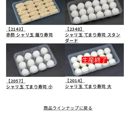
【2143】
【2348】
赤酢 シャリ玉 握り寿司
シャリ玉 てまり寿司 スタン
ダード
【2014】
【2057】
シャリ玉 てまり寿司 大
シャリ玉 てまり寿司 小
商品ラインナップに戻る