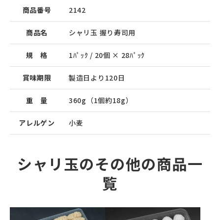
商品番号
2142
商品名
シャリ玉 握り寿司用
規 格
1ﾊﾟｯｸ / 20個 × 28ﾊﾟｯｸ
賞味期限
製造日より120日
重 量
360g（1個約18g）
アレルゲン
小麦
シャリ玉のその他の商品一
覧